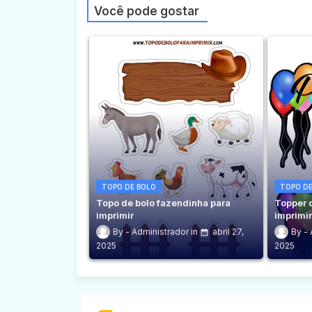
Você pode gostar
TOPO DE BOLO
TOPO DE
Topo de bolo fazendinha para
Topper 
imprimir
imprimi
Administrador
abril 27,
2025
2025