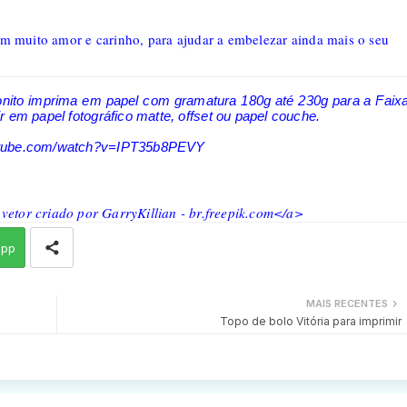
om muito amor e carinho, para ajudar a embelezar ainda mais o seu
onito imprima em papel com gramatura 180g até 230g para a Faix
 em papel fotográfico matte, offset ou papel couche.
outube.com/watch?v=IPT35b8PEVY
 vetor criado por GarryKillian - br.freepik.com</a>
app
MAIS RECENTES
Topo de bolo Vitória para imprimir