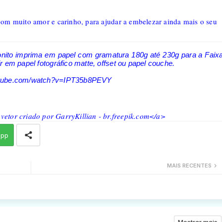
 com muito amor e carinho, para ajudar a embelezar ainda mais o seu
onito imprima em papel com gramatura 180g até 230g para a Faix
 em papel fotográfico matte, offset ou papel couche.
outube.com/watch?v=IPT35b8PEVY
 vetor criado por GarryKillian - br.freepik.com</a>
app
MAIS RECENTES
Mostrar mais