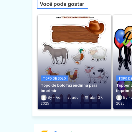
Você pode gostar
TOPO DE BOLO
TOPO DE
Topo de bolo fazendinha para
Topper 
imprimir
imprimi
Administrador
abril 27,
2025
2025