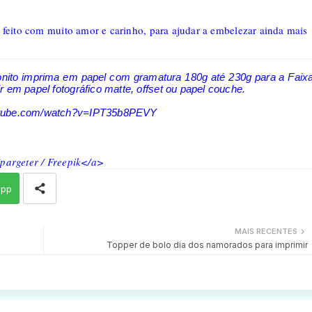
 feito com muito amor e carinho, para ajudar a embelezar ainda mais
onito imprima em papel com gramatura 180g até 230g para a Faix
 em papel fotográfico matte, offset ou papel couche.
outube.com/watch?v=IPT35b8PEVY
pargeter / Freepik</a>
app
MAIS RECENTES
Topper de bolo dia dos namorados para imprimir