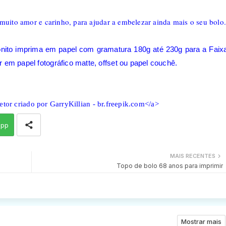
muito amor e carinho, para ajudar a embelezar ainda mais o seu bolo
onito imprima em papel com gramatura 180g até 230g para a Faix
 em papel fotográfico matte, offset ou papel couchê.
vetor criado por GarryKillian - br.freepik.com</a>
app
MAIS RECENTES
Topo de bolo 68 anos para imprimir
Mostrar mais