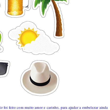
ir foi feito com muito amor e carinho, para ajudar a embelezar ainda