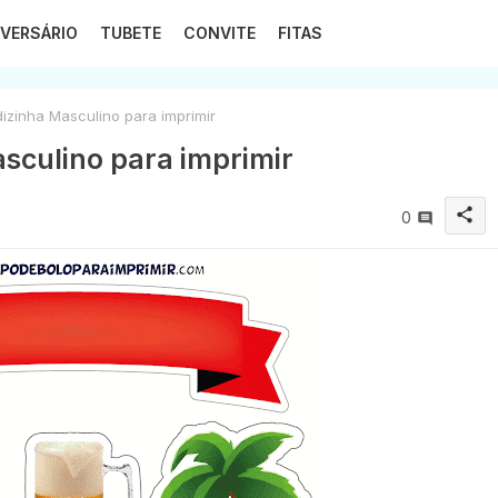
VERSÁRIO
TUBETE
CONVITE
FITAS
izinha Masculino para imprimir
sculino para imprimir
share
0