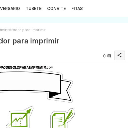
VERSÁRIO
TUBETE
CONVITE
FITAS
ministrador para imprimir
dor para imprimir
share
0