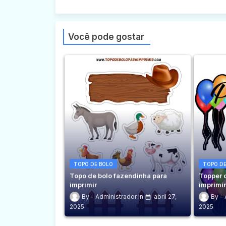
Você pode gostar
TOPO DE BOLO
TOPO DE
Topo de bolo fazendinha para
Topper 
imprimir
imprimi
Administrador
abril 27,
2025
2025